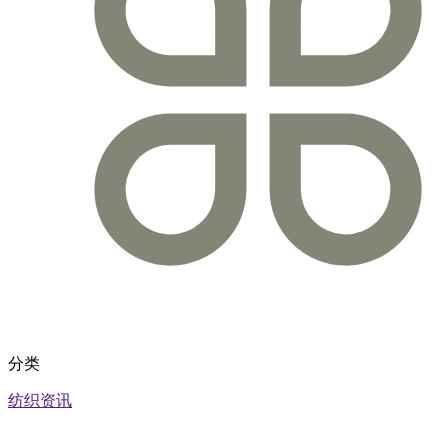
分类
纺织资讯