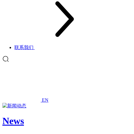
联系我们
EN
News