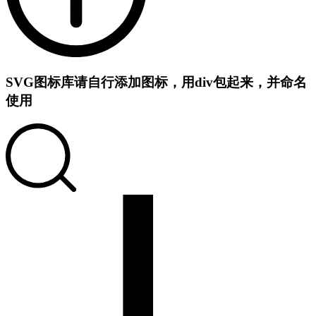
SVG图标库
请自行添加图标，用div包起来，并命名
使用