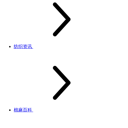
纺织资讯
棉麻百科