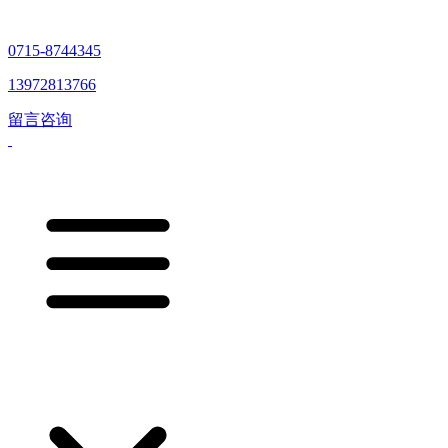
0715-8744345
13972813766
留言咨询