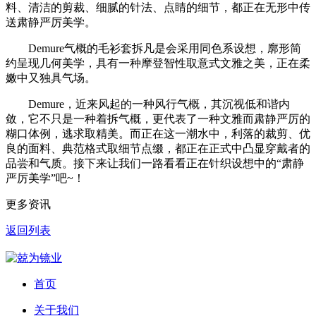
料、清洁的剪裁、细腻的针法、点睛的细节，都正在无形中传
送肃静严厉美学。
Demure气概的毛衫套拆凡是会采用同色系设想，廓形简
约呈现几何美学，具有一种摩登智性取意式文雅之美，正在柔
嫩中又独具气场。
Demure，近来风起的一种风行气概，其沉视低和谐内
敛，它不只是一种着拆气概，更代表了一种文雅而肃静严厉的
糊口体例，逃求取精美。而正在这一潮水中，利落的裁剪、优
良的面料、典范格式取细节点缀，都正在正式中凸显穿戴者的
品尝和气质。接下来让我们一路看看正在针织设想中的“肃静
严厉美学”吧~！
更多资讯
返回列表
首页
关于我们