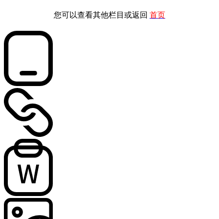
您可以查看其他栏目或返回
首页