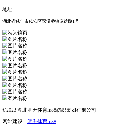
地址：
湖北省咸宁市咸安区双溪桥镇麻纺路1号
©2023 湖北明升体育m88纺织集团有限公司
网站建设：
明升体育m88