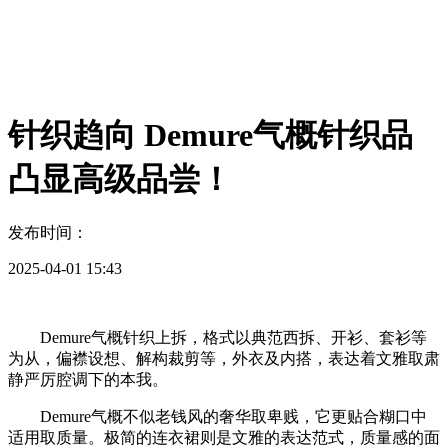
针织趋向 Demure气概针织品
凸显高级品尝！
发布时间：
2025-04-01 15:43
Demure气概针织上拆，格式以典范西拆、开衫、套衫等
为从，偏襟设想、解构裁剪等，外衣及内搭，表达着文雅取肃
静严厉腔调下的本我。
Demure气概不似老钱风的奢华取卑贱，它更贴合糊口中
适用取质量。极简的连衣裙则是文雅的表达范式，质量感的面