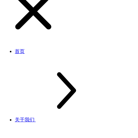
首页
关于我们