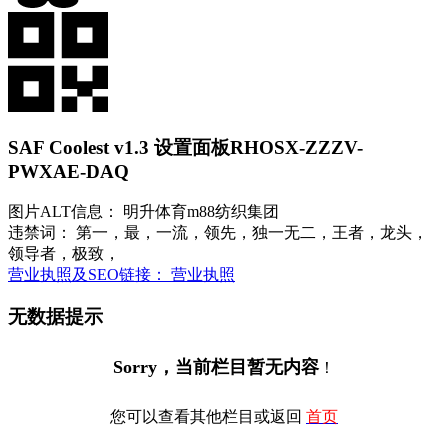
SAF Coolest v1.3 设置面板
RHOSX-ZZZV-
PWXAE-DAQ
图片ALT信息： 明升体育m88纺织集团
违禁词： 第一，最，一流，领先，独一无二，王者，龙头，
领导者，极致，
营业执照及SEO链接： 营业执照
无数据提示
Sorry，当前栏目暂无内容
！
您可以查看其他栏目或返回
首页