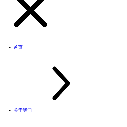
首页
关于我们