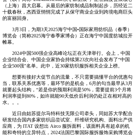
（上海）昌大启幕。从最后的家纺制成品制制起步，历经近二
十载春秋，杰西亚悄悄完成了从保守商业企业到跨境电商巨头
的富丽回身。
3月3日，为期3天2025海宁中国•国际家用纺织品（春季）
博览会（简称2025海宁春季家博会）正在海宁中国度纺城拉开
帷幕。
2024中国500强企业高峰论坛正在天津举行。会上，中国
企业结合会、中国企业家协会持续第23次向社会发布了“中国
企业500强”名单。此中，近30家纺织服拆相关企业上榜。
想要衔接好大促节点的流量，不只需要搞懂平台的优惠勾
当，联系关系优惠等，最环节的是机会，6月的勾当最早从3月
就要起头结构，“若是你的预期利润是50%，需要提前3个月将
利润率提到80%，如许就能90天低价后利润仍处正在相对高的
水。。。
近日由姑苏提尔马特科技无限公司牵头，同姑苏大学配合
研发结合国内多家纺织品尝试室、纤维研究机构、面料出产供
应商，为 ITAT 设想出 Airco 服拆面料，该面料具有超卓的机
能和奇特的立异特点，2024法国巴黎国际服拆服饰采购博览会