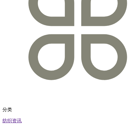
分类
纺织资讯