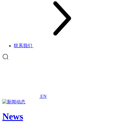
联系我们
EN
News