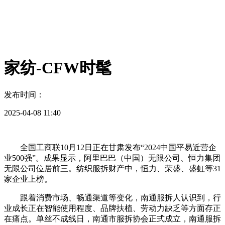
家纺-CFW时髦
发布时间：
2025-04-08 11:40
全国工商联10月12日正在甘肃发布“2024中国平易近营企
业500强”。成果显示，阿里巴巴（中国）无限公司、恒力集团
无限公司位居前三。纺织服拆财产中，恒力、荣盛、盛虹等31
家企业上榜。
跟着消费市场、畅通渠道等变化，南通服拆人认识到，行
业成长正在智能使用程度、品牌扶植、劳动力缺乏等方面存正
在痛点。单丝不成线日，南通市服拆协会正式成立，南通服拆