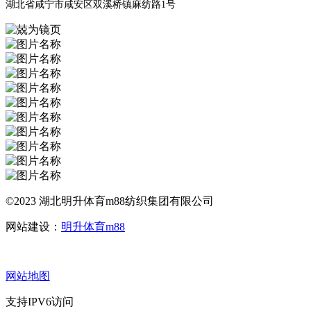
湖北省咸宁市咸安区双溪桥镇麻纺路1号
©2023 湖北明升体育m88纺织集团有限公司
网站建设：
明升体育m88
网站地图
支持IPV6访问