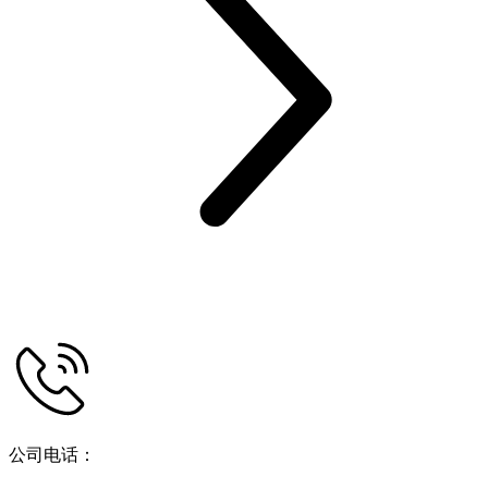
公司电话：