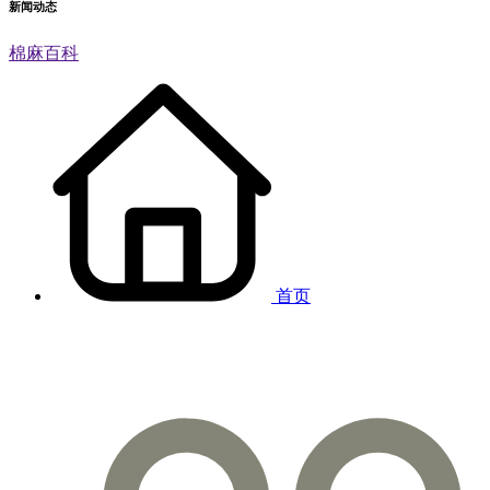
新闻动态
棉麻百科
首页