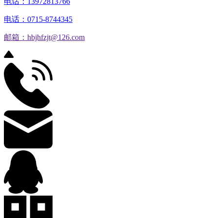
电话：13972813766
电话：0715-8744345
邮箱：hbjhfzjt@126.com