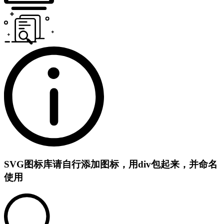
SVG图标库
请自行添加图标，用div包起来，并命名
使用