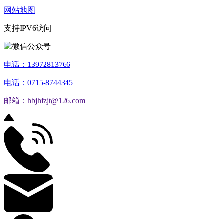
网站地图
支持IPV6访问
电话：13972813766
电话：0715-8744345
邮箱：hbjhfzjt@126.com