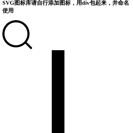
SVG图标库
请自行添加图标，用div包起来，并命名
使用