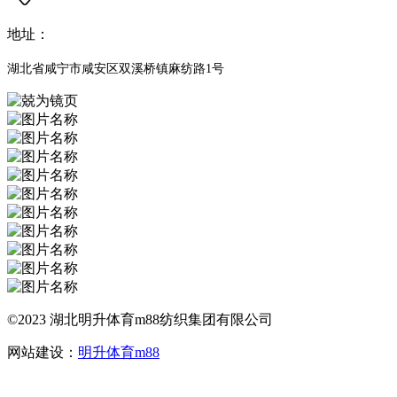
地址：
湖北省咸宁市咸安区双溪桥镇麻纺路1号
©2023 湖北明升体育m88纺织集团有限公司
网站建设：
明升体育m88